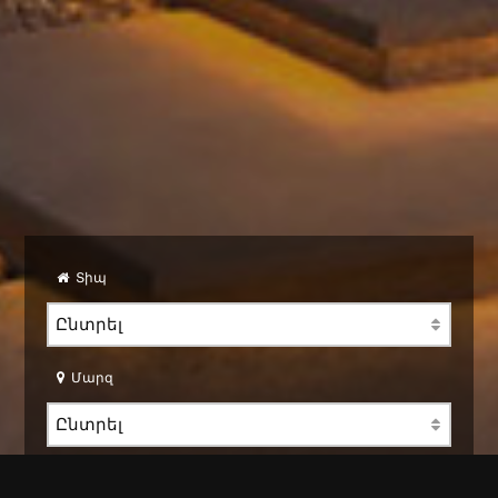
Տիպ
Մարզ
Համայնք