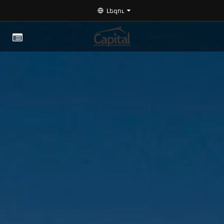
Լեզու